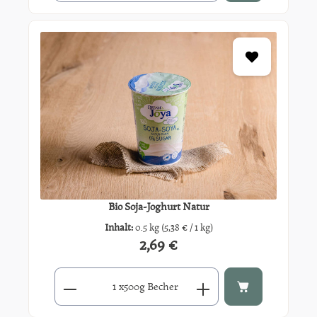
Bio Soja-Joghurt Natur
Inhalt:
0.5 kg
(5,38 € / 1 kg)
2,69 €
Regulärer Preis:
Produkt Anzahl: Gib den gewünschten Wert ein oder benutze di
x
500g Becher