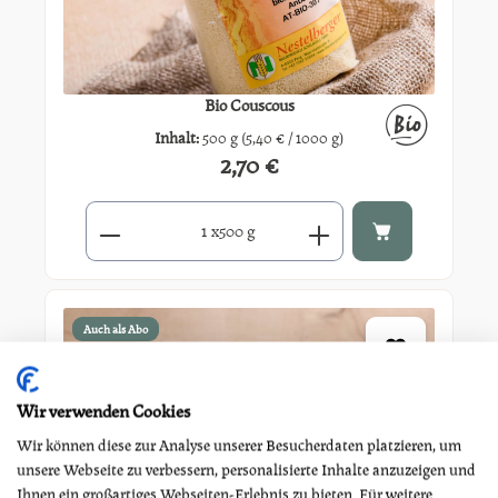
Bio Couscous
Inhalt:
500 g
(5,40 € / 1000 g)
2,70 €
Regulärer Preis:
Produkt Anzahl: Gib den gewünschten Wert ein oder benutze di
x
500 g
Auch als Abo
Wir verwenden Cookies
Wir können diese zur Analyse unserer Besucherdaten platzieren, um
unsere Webseite zu verbessern, personalisierte Inhalte anzuzeigen und
Ihnen ein großartiges Webseiten-Erlebnis zu bieten. Für weitere