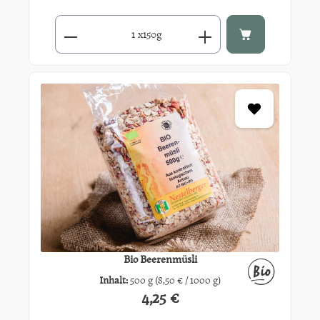
Produkt Anzahl: Gib den gewünschten Wert ein oder benutze di
x
150g
Bio Beerenmüsli
Inhalt:
500 g
(8,50 € / 1000 g)
4,25 €
Regulärer Preis: