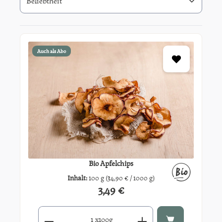
Auch als Abo
Bio Apfelchips
Inhalt:
100 g
(34,90 € / 1000 g)
3,49 €
Regulärer Preis:
Produkt Anzahl: Gib den gewünschten Wert ein oder benutze di
x
100g