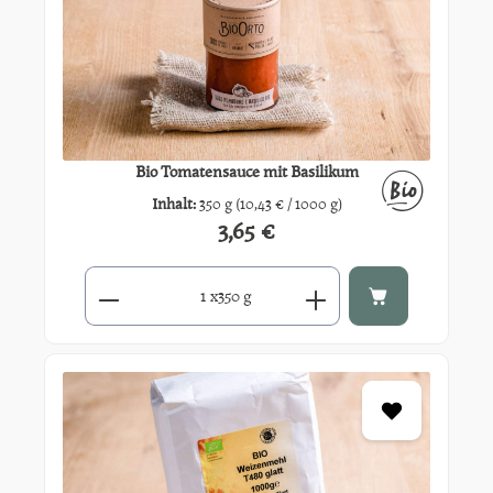
Bio Tomatensauce mit Basilikum
Inhalt:
350 g
(10,43 € / 1000 g)
3,65 €
Regulärer Preis:
Produkt Anzahl: Gib den gewünschten Wert ein oder benutze di
x
350 g