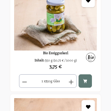
Bio Essiggurkerl
Inhalt:
350 g
(10,71 € / 1000 g)
3,75 €
Regulärer Preis:
Produkt Anzahl: Gib den gewünschten Wert ein oder benutze di
x
350g Glas