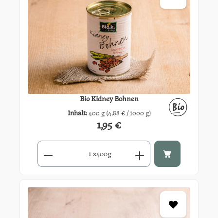
Bio Kidney Bohnen
Inhalt:
400 g
(4,88 € / 1000 g)
1,95 €
Regulärer Preis:
Produkt Anzahl: Gib den gewünschten Wert ein oder benutze di
x
400g