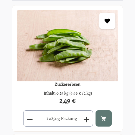
Zuckererbsen
Inhalt:
0.25 kg
(9,96 € / 1 kg)
2,49 €
Regulärer Preis:
Produkt Anzahl: Gib den gewünschten Wert ein oder benutze di
x
250g Packung