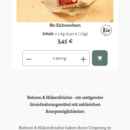
Bio Kichererbsen
Inhalt:
0.5 kg
(6,90 € / 1 kg)
3,45 €
Regulärer Preis:
Produkt Anzahl: Gib den gewünschten Wert ein oder benutze di
x
500g
Bohnen & Hülsenfrüchte - ein sättigendes
Grundnahrungsmittel mit zahlreichen
Rezeptmöglichkeiten
Bohnen & Hülsenfrüchte haben ihren Ursprung in