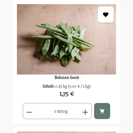
Bohnen breit
Inhalt:
0.25 kg
(7,00 € / 1 kg)
1,75 €
Regulärer Preis:
Produkt Anzahl: Gib den gewünschten Wert ein oder benutze di
x
250g