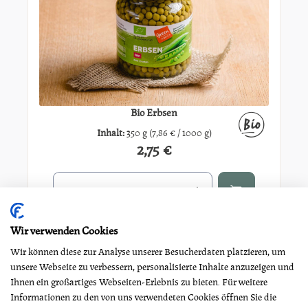
Bio Erbsen
Inhalt:
350 g
(7,86 € / 1000 g)
2,75 €
Regulärer Preis:
Produkt Anzahl: Gib den gewünschten Wert ein oder benutze di
x
350g
Wir verwenden Cookies
Wir können diese zur Analyse unserer Besucherdaten platzieren, um
unsere Webseite zu verbessern, personalisierte Inhalte anzuzeigen und
Ihnen ein großartiges Webseiten-Erlebnis zu bieten. Für weitere
Informationen zu den von uns verwendeten Cookies öffnen Sie die