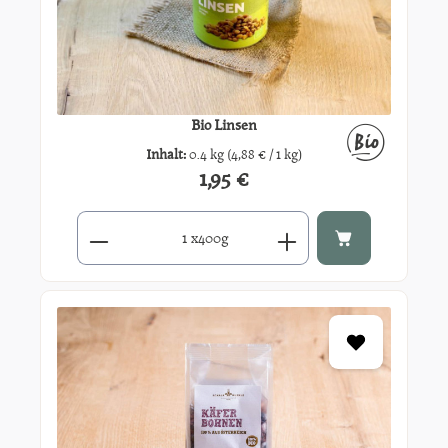
Bio Linsen
Inhalt:
0.4 kg
(4,88 € / 1 kg)
1,95 €
Regulärer Preis:
Produkt Anzahl: Gib den gewünschten Wert ein oder benutze di
x
400g