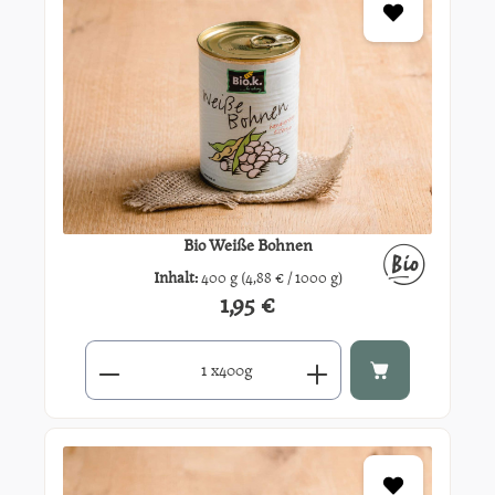
Bio Weiße Bohnen
Inhalt:
400 g
(4,88 € / 1000 g)
1,95 €
Regulärer Preis:
Produkt Anzahl: Gib den gewünschten Wert ein oder benutze di
x
400g