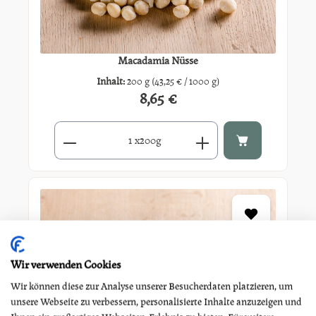
Macadamia Nüsse
Inhalt:
200 g
(43,25 € / 1000 g)
8,65 €
Regulärer Preis:
Produkt Anzahl: Gib den gewünschten Wert ein oder benutze di
x
200g
Wir verwenden Cookies
Wir können diese zur Analyse unserer Besucherdaten platzieren, um
unsere Webseite zu verbessern, personalisierte Inhalte anzuzeigen und