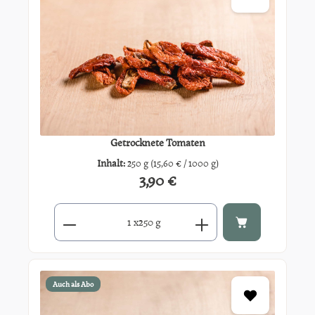
Getrocknete Tomaten
Inhalt:
250 g
(15,60 € / 1000 g)
3,90 €
Regulärer Preis:
Produkt Anzahl: Gib den gewünschten Wert ein oder benutze di
x
250 g
Auch als Abo