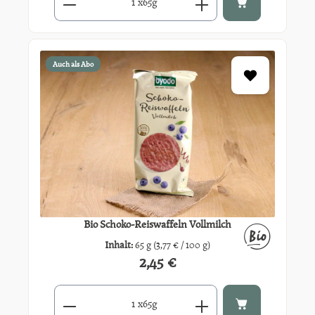
x
65g
Auch als Abo
Bio Schoko-Reiswaffeln Vollmilch
Inhalt:
65 g
(3,77 € / 100 g)
2,45 €
Regulärer Preis:
Produkt Anzahl: Gib den gewünschten Wert ein oder benutze di
x
65g