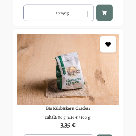
Produkt Anzahl: Gib den gewünschten Wert ein oder benutze di
x
140g
Bio Kürbiskern Cracker
Inhalt:
80 g
(4,19 € / 100 g)
3,35 €
Regulärer Preis: