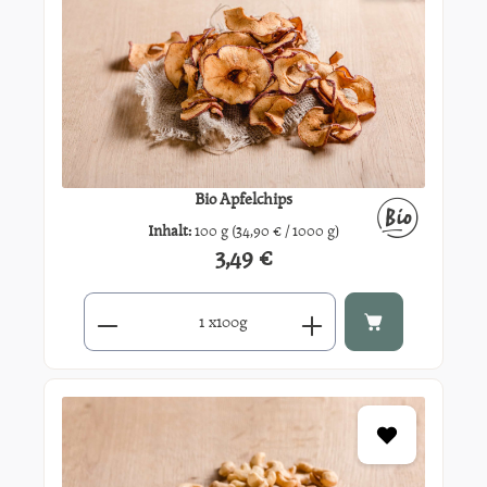
Bio Apfelchips
Inhalt:
100 g
(34,90 € / 1000 g)
3,49 €
Regulärer Preis:
Produkt Anzahl: Gib den gewünschten Wert ein oder benutze di
x
100g