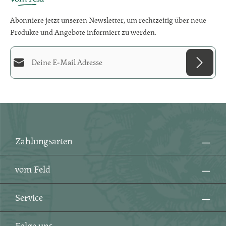
Abonniere jetzt unseren Newsletter, um rechtzeitig über neue
Produkte und Angebote informiert zu werden.
E-Mail-Adresse*
Diese Seite ist durch reCAPTCHA geschützt und es gelten die
Datenschutzrichtlinie
und
Datenschutz
Die mit einem Stern (*) markierten Felder sind
Nutzungsbedingungen
.
Ich habe die
Datenschutzbestimmungen
zur
Pflichtfelder.
Kenntnis genommen und die
AGB
gelesen und bin
mit ihnen einverstanden.
*
Zahlungsarten
vom Feld
Service
Folge uns