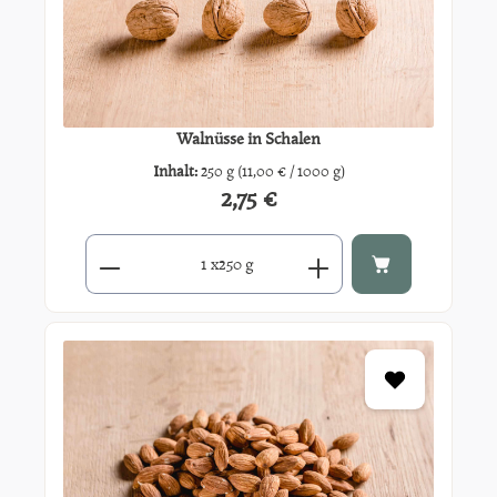
Walnüsse in Schalen
Inhalt:
250 g
(11,00 € / 1000 g)
2,75 €
Regulärer Preis:
Produkt Anzahl: Gib den gewünschten Wert ein oder benutze di
x
250 g