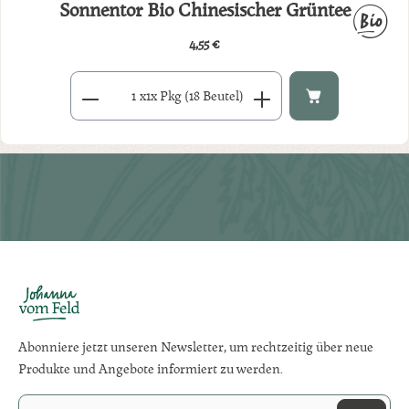
Sonnentor Bio Chinesischer Grüntee
4,55 €
Regulärer Preis:
Produkt Anzahl: Gib den gewünschten Wert ein oder benutze di
x
1x Pkg (18 Beutel)
Abonniere jetzt unseren Newsletter, um rechtzeitig über neue
Produkte und Angebote informiert zu werden.
E-Mail-Adresse*