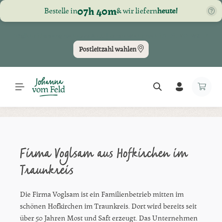
07h 40m
Bestelle in
& wir liefern
heute!
Zum Hauptinhalt springen
Tägliche Lieferung nach Graz & GU | 2x pro Woche nach LB, DL, VO, WZ
Postleitzahl wählen
Firma Voglsam aus Hofkirchen im
Traunkreis
Die Firma Voglsam ist ein Familienbetrieb mitten im
schönen Hofkirchen im Traunkreis. Dort wird bereits seit
über 50 Jahren Most und Saft erzeugt. Das Unternehmen