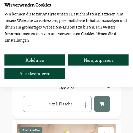
Wir verwenden Cookies
Auch als Abo
Wir können diese zur Analyse unserer Besucherdaten platzieren, um
unsere Webseite zu verbessern, personalisierte Inhalte anzuzeigen und
Ihnen ein großartiges Webseiten-Erlebnis zu bieten. Für weitere
Informationen zu den von uns verwendeten Cookies öffnen Sie die
Einstellungen.
Ablehnen
Nein, anpassen
Alle akzeptieren
Bio Apfel-Orange-Karotte, 1L
3,95 €
Regulärer Preis:
Produkt Anzahl: Gib den gewünschten Wert ein oder benutze di
x
1L Flasche
Auch als Abo