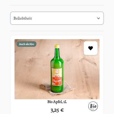
Auch als Abo
Bio Apfel, 1L
3,25 €
Regulärer Preis: