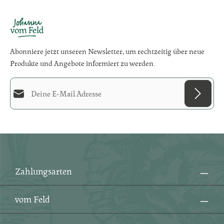
Abonniere jetzt unseren Newsletter, um rechtzeitig über neue
Produkte und Angebote informiert zu werden.
E-Mail-Adresse*
Diese Seite ist durch reCAPTCHA geschützt und es gelten die
Datenschutzrichtlinie
und
Datenschutz
Die mit einem Stern (*) markierten Felder sind
Nutzungsbedingungen
.
Ich habe die
Datenschutzbestimmungen
zur
Pflichtfelder.
Kenntnis genommen und die
AGB
gelesen und bin
mit ihnen einverstanden.
*
Zahlungsarten
vom Feld