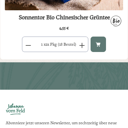
Sonnentor Bio Chinesischer Grüntee
4,55 €
Regulärer Preis:
Produkt Anzahl: Gib den gewünschten Wert ein oder benutze di
x
1x Pkg (18 Beutel)
Abonniere jetzt unseren Newsletter, um rechtzeitig über neue