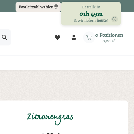
Bestelle in
Postleitzahl wählen
01h 49m
& wir liefern
heute!
Du hast 0 Produkte auf dem Merkz
0 Positionen
0,00 €*
Zitronengras