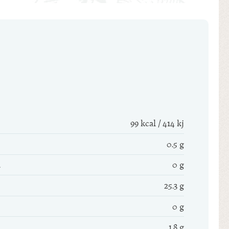
99 kcal / 414 kj
0.5 g
0 g
25.3 g
0 g
1.8 g