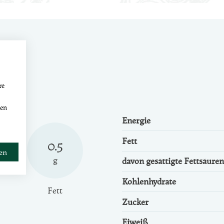
re
den
Energie
Fett
0.5
ren
g
davon gesättigte Fettsäuren
Kohlenhydrate
Fett
Zucker
Eiweiß