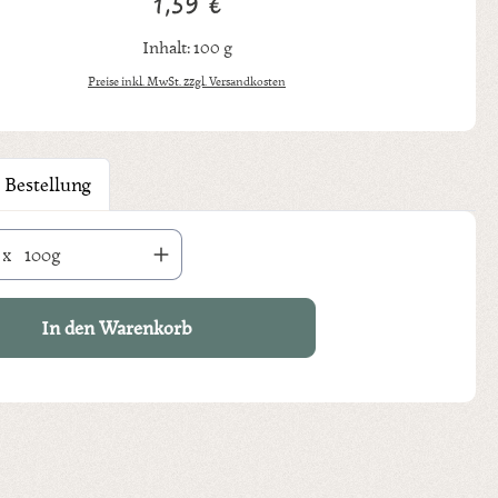
1,59 €
Regulärer Preis:
Inhalt:
100 g
Preise inkl. MwSt. zzgl. Versandkosten
 Bestellung
hl: Gib den gewünschten Wert ein oder benutze die Schaltflächen um die An
x
100g
In den Warenkorb