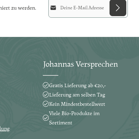
E-Mail-Adresse*
iert zu werden.
Diese Seite ist durch reCAPTCHA geschützt
Datenschutz
Die mit einem Stern (*) markierten
und es gelten die
Datenschutzrichtlinie
und
Ich habe die
Nutzungsbedingungen
.
Felder sind Pflichtfelder.
Datenschutzbestimmungen
zur
Kenntnis genommen und die
Johannas Versprechen
AGB
gelesen und bin mit ihnen
einverstanden.
*
Gratis Lieferung ab €20,-
Lieferung am selben Tag
Kein Mindestbestellwert
Viele Bio-Produkte im
Sortiment
lung