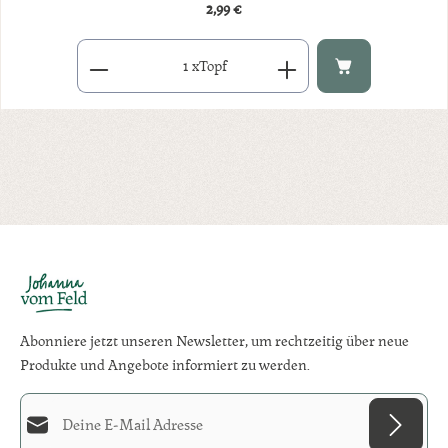
2,99 €
Regulärer Preis:
Produkt Anzahl: Gib den gewünschten Wert ein oder benutze di
x
Topf
Abonniere jetzt unseren Newsletter, um rechtzeitig über neue
Produkte und Angebote informiert zu werden.
E-Mail-Adresse*