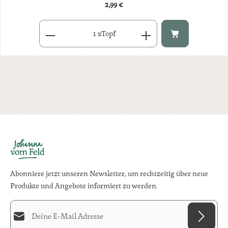
2,99 €
Regulärer Preis:
Produkt Anzahl: Gib den gewünschten Wert ein oder benutze di
x
Topf
Abonniere jetzt unseren Newsletter, um rechtzeitig über neue
Produkte und Angebote informiert zu werden.
E-Mail-Adresse*