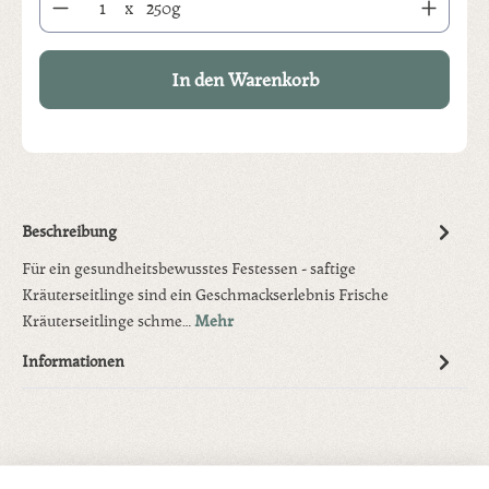
x
250g
In den Warenkorb
Beschreibung
Für ein gesundheitsbewusstes Festessen - saftige
Kräuterseitlinge sind ein Geschmackserlebnis Frische
Kräuterseitlinge schme…
Mehr
Informationen
Produktgalerie überspringen