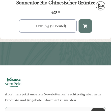
Sonnentor Bio Chinesischer Grüntee
4,55 €
Regulärer Preis:
Produkt Anzahl: Gib den gewünschten Wert ein oder benutze di
x
1x Pkg (18 Beutel)
Abonniere jetzt unseren Newsletter, um rechtzeitig über neue
Produkte und Angebote informiert zu werden.
E-Mail-Adresse*