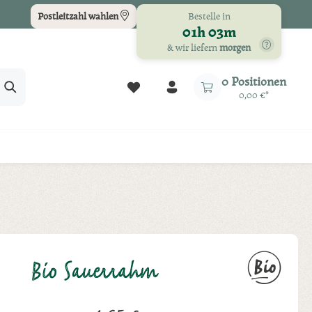
Bestelle in
Postleitzahl wählen
01h 03m
& wir liefern
morgen
Du hast 0 Produkte auf dem Merkz
0 Positionen
0,00 €*
Bio Sauerrahm