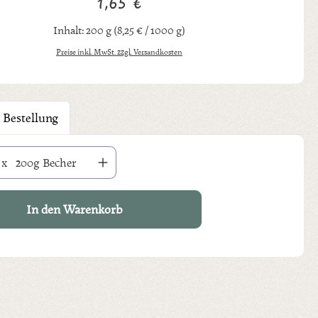
1,65 €
Regulärer Preis:
Inhalt:
200 g
(8,25 € / 1000 g)
Preise inkl. MwSt. zzgl. Versandkosten
 Bestellung
hl: Gib den gewünschten Wert ein oder benutze die Schaltflächen um die An
x
200g Becher
In den Warenkorb