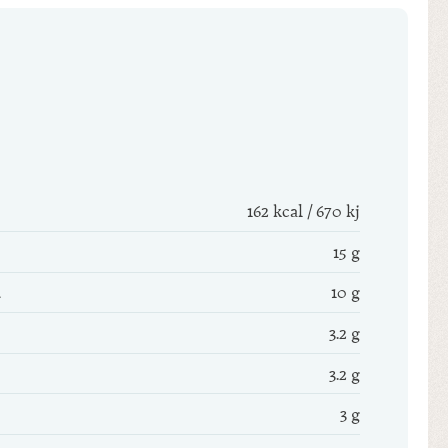
162 kcal / 670 kj
15 g
10 g
3.2 g
3.2 g
3 g