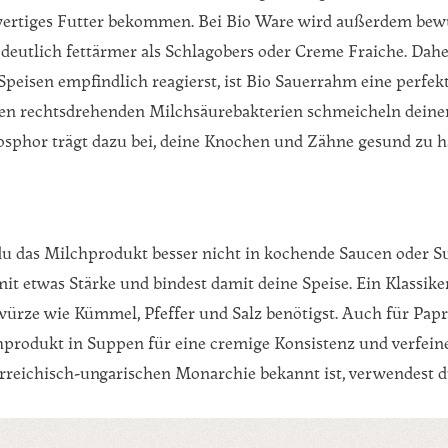
rtiges Futter bekommen. Bei Bio Ware wird außerdem bewuss
 deutlich fettärmer als Schlagobers oder Creme Fraiche. Dah
e Speisen empfindlich reagierst, ist Bio Sauerrahm eine perf
ltenen rechtsdrehenden Milchsäurebakterien schmeicheln dein
phor trägt dazu bei, deine Knochen und Zähne gesund zu h
 das Milchprodukt besser nicht in kochende Saucen oder Su
mit etwas Stärke und bindest damit deine Speise. Ein Klassik
rze wie Kümmel, Pfeffer und Salz benötigst. Auch für Pap
rodukt in Suppen für eine cremige Konsistenz und verfeinert
sterreichisch-ungarischen Monarchie bekannt ist, verwende