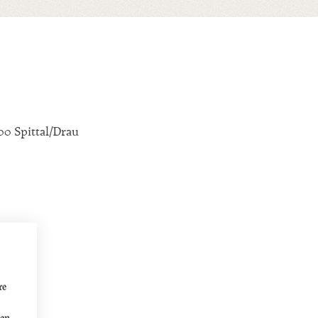
00 Spittal/Drau
re
den