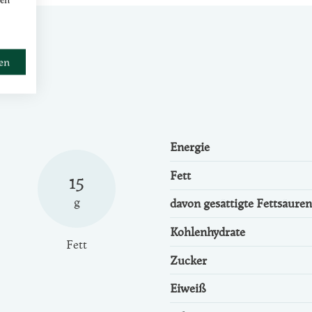
ren
Energie
Fett
15
g
davon gesättigte Fettsäuren
Kohlenhydrate
Fett
Zucker
Eiweiß