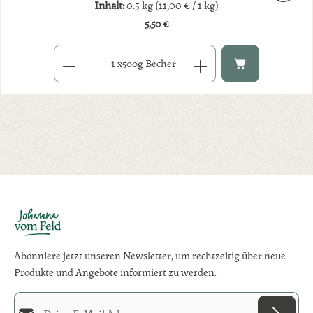
Inhalt:
0.5 kg
(11,00 € / 1 kg)
5,50 €
Regulärer Preis:
Produkt Anzahl: Gib den gewünschten Wert ein oder benutze di
x
500g Becher
Abonniere jetzt unseren Newsletter, um rechtzeitig über neue
Produkte und Angebote informiert zu werden.
E-Mail-Adresse*