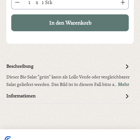
x
1 Stk
In den Warenkorb
Beschreibung
Dieser Bio Salat "grün" kann als Lollo Verde oder vergleichbarer
Salat geliefert werden. Das Bild ist in diesem Fall bitte a…
Mehr
Informationen
Produktgalerie überspringen