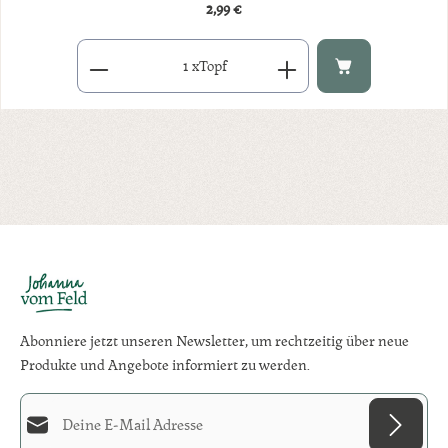
2,99 €
Regulärer Preis:
Produkt Anzahl: Gib den gewünschten Wert ein oder benutze di
x
Topf
Abonniere jetzt unseren Newsletter, um rechtzeitig über neue
Produkte und Angebote informiert zu werden.
E-Mail-Adresse*