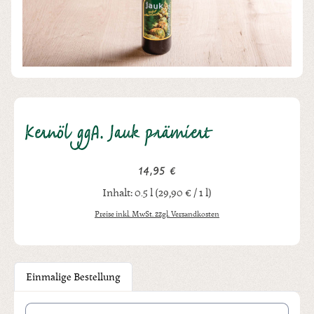
Kernöl ggA. Jauk prämiert
14,95 €
Regulärer Preis:
Inhalt:
0.5 l
(29,90 € / 1 l)
Preise inkl. MwSt. zzgl. Versandkosten
Einmalige Bestellung
Produkt Anzahl: Gib den gewünschten Wert ein oder benutze die Schal