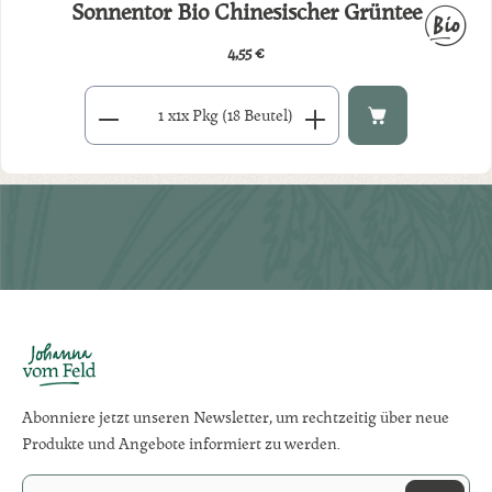
Sonnentor Bio Chinesischer Grüntee
4,55 €
Regulärer Preis:
Produkt Anzahl: Gib den gewünschten Wert ein oder benutze di
x
1x Pkg (18 Beutel)
Abonniere jetzt unseren Newsletter, um rechtzeitig über neue
Produkte und Angebote informiert zu werden.
E-Mail-Adresse*