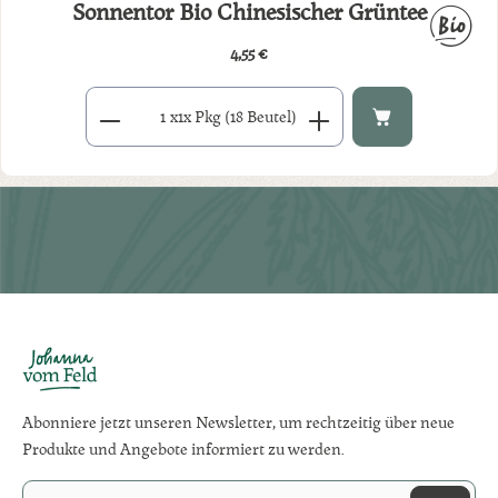
Sonnentor Bio Chinesischer Grüntee
4,55 €
Regulärer Preis:
Produkt Anzahl: Gib den gewünschten Wert ein oder benutze di
x
1x Pkg (18 Beutel)
Abonniere jetzt unseren Newsletter, um rechtzeitig über neue
Produkte und Angebote informiert zu werden.
E-Mail-Adresse*