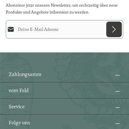
Abonniere jetzt unseren Newsletter, um rechtzeitig über neue
Produkte und Angebote informiert zu werden.
E-Mail-Adresse*
Diese Seite ist durch reCAPTCHA geschützt und es gelten die
Datenschutzrichtlinie
und
Datenschutz
Die mit einem Stern (*) markierten Felder sind
Nutzungsbedingungen
.
Ich habe die
Datenschutzbestimmungen
zur
Pflichtfelder.
Kenntnis genommen und die
AGB
gelesen und bin
mit ihnen einverstanden.
*
Zahlungsarten
vom Feld
Service
Folge uns