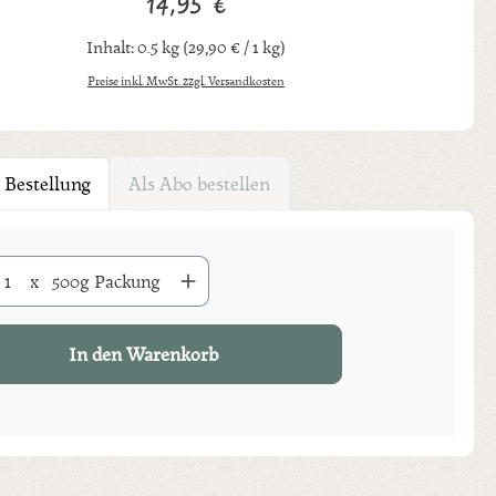
14,95 €
Regulärer Preis:
Inhalt:
0.5 kg
(29,90 € / 1 kg)
Preise inkl. MwSt. zzgl. Versandkosten
 Bestellung
Als Abo bestellen
Anzahl: Gib den gewünschten Wert ein oder benutze die Schaltflächen um di
x
500g Packung
In den Warenkorb