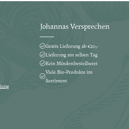
Ich habe die
Nutzungsbedingungen
.
Felder sind Pflichtfelder.
Datenschutzbestimmungen
zur
Kenntnis genommen und die
Johannas Versprechen
AGB
gelesen und bin mit ihnen
einverstanden.
*
Gratis Lieferung ab €20,-
Lieferung am selben Tag
Kein Mindestbestellwert
Viele Bio-Produkte im
Sortiment
lung