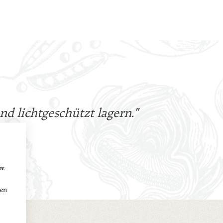
nd lichtgeschützt lagern."
re
den