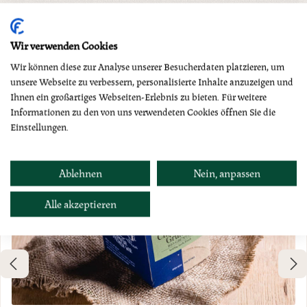
Produktgalerie überspringen
Dazu empfehlen wir
Wir verwenden Cookies
Wir können diese zur Analyse unserer Besucherdaten platzieren, um
unsere Webseite zu verbessern, personalisierte Inhalte anzuzeigen und
Ihnen ein großartiges Webseiten-Erlebnis zu bieten. Für weitere
Informationen zu den von uns verwendeten Cookies öffnen Sie die
Einstellungen.
Ablehnen
Nein, anpassen
Alle akzeptieren