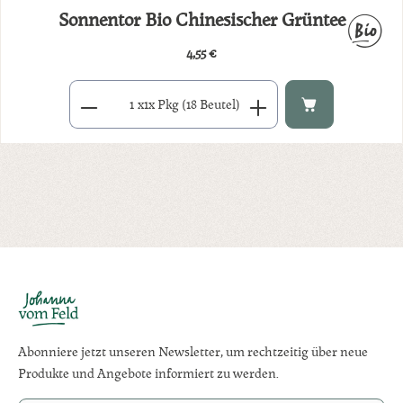
Sonnentor Bio Chinesischer Grüntee
4,55 €
Regulärer Preis:
Produkt Anzahl: Gib den gewünschten Wert ein oder benutze di
x
1x Pkg (18 Beutel)
Abonniere jetzt unseren Newsletter, um rechtzeitig über neue
Produkte und Angebote informiert zu werden.