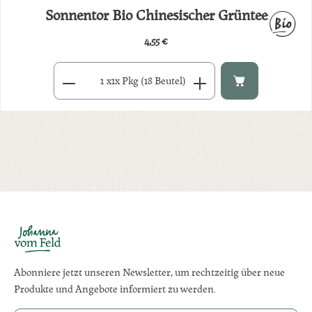
Sonnentor Bio Chinesischer Grüntee
4,55 €
Regulärer Preis:
Produkt Anzahl: Gib den gewünschten Wert ein oder benutze di
x
1x Pkg (18 Beutel)
Abonniere jetzt unseren Newsletter, um rechtzeitig über neue
Produkte und Angebote informiert zu werden.