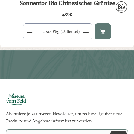
Sonnentor Bio Chinesischer Grüntee
4,55 €
Regulärer Preis:
Produkt Anzahl: Gib den gewünschten Wert ein oder benutze di
x
1x Pkg (18 Beutel)
Abonniere jetzt unseren Newsletter, um rechtzeitig über neue
Produkte und Angebote informiert zu werden.
E-Mail-Adresse*