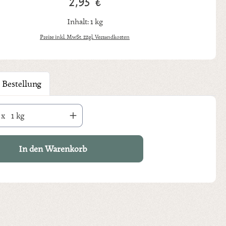
2,95 €
Regulärer Preis:
Inhalt:
1 kg
Preise inkl. MwSt. zzgl. Versandkosten
 Bestellung
hl: Gib den gewünschten Wert ein oder benutze die Schaltflächen um die An
x
1 kg
In den Warenkorb