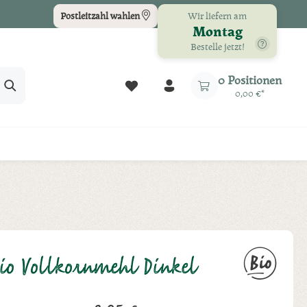
Wir liefern am
Postleitzahl wählen
Montag
Bestelle jetzt!
Du hast 0 Produkte auf dem Merkz
0 Positionen
0,00 €*
io Vollkornmehl Dinkel