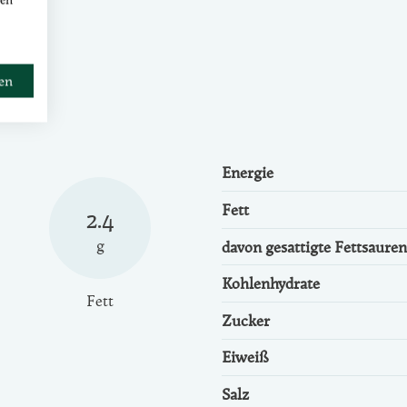
ren
Energie
Fett
2.4
g
davon gesättigte Fettsäuren
Kohlenhydrate
Fett
Zucker
Eiweiß
Salz