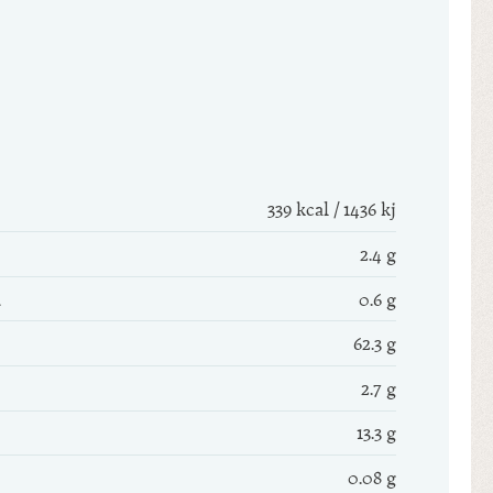
339 kcal / 1436 kj
2.4 g
0.6 g
62.3 g
2.7 g
13.3 g
0.08 g