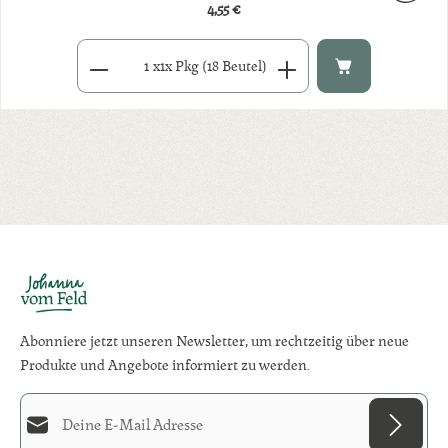
4,55 €
Regulärer Preis:
Produkt Anzahl: Gib den gewünschten Wert ein oder benutze di
x
1x Pkg (18 Beutel)
Abonniere jetzt unseren Newsletter, um rechtzeitig über neue
Produkte und Angebote informiert zu werden.
E-Mail-Adresse*