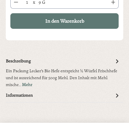
x
9 G
In den Warenkorb
Beschreibung
Ein Packung Lecker’s Bio Hefe entspricht ½ Würfel Frischhefe
und ist ausreichend für 500g Mehl. Den Inhalt mit Mehl
mische…
Mehr
Informationen
Produktgalerie überspringen