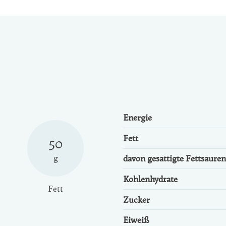
Energie
Fett
50
g
davon gesättigte Fettsäuren
Kohlenhydrate
Fett
Zucker
Eiweiß