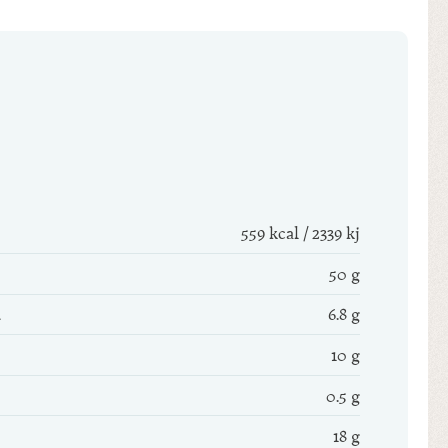
559 kcal / 2339 kj
50 g
6.8 g
10 g
0.5 g
18 g