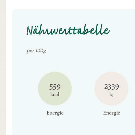
Nährwerttabelle
per 100g
559
2339
kcal
kj
Energie
Energie