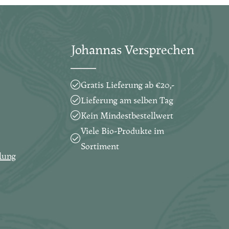
Ich habe die
Nutzungsbedingungen
.
Felder sind Pflichtfelder.
Datenschutzbestimmungen
zur
Kenntnis genommen und die
Johannas Versprechen
AGB
gelesen und bin mit ihnen
einverstanden.
*
Gratis Lieferung ab €20,-
Lieferung am selben Tag
Kein Mindestbestellwert
Viele Bio-Produkte im
Sortiment
lung