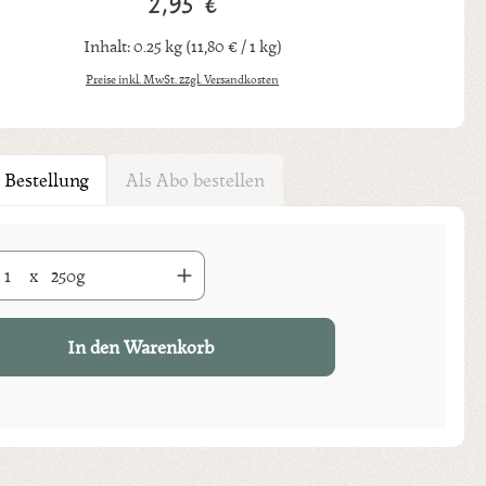
2,95 €
Regulärer Preis:
Inhalt:
0.25 kg
(11,80 € / 1 kg)
Preise inkl. MwSt. zzgl. Versandkosten
 Bestellung
Als Abo bestellen
Anzahl: Gib den gewünschten Wert ein oder benutze die Schaltflächen um di
x
250g
In den Warenkorb