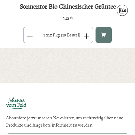
Sonnentor Bio Chinesischer Grüntee
4,55 €
Regulärer Preis:
Produkt Anzahl: Gib den gewünschten Wert ein oder benutze di
x
1x Pkg (18 Beutel)
Abonniere jetzt unseren Newsletter, um rechtzeitig über neue
Produkte und Angebote informiert zu werden.