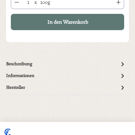
x
100g
In den Warenkorb
Beschreibung
Informationen
Hersteller
Produktgalerie überspringen
Dazu empfehlen wir