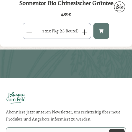
Sonnentor Bio Chinesischer Grüntee
4,55 €
Regulärer Preis:
Produkt Anzahl: Gib den gewünschten Wert ein oder benutze di
x
1x Pkg (18 Beutel)
Abonniere jetzt unseren Newsletter, um rechtzeitig über neue
Produkte und Angebote informiert zu werden.
E-Mail-Adresse*