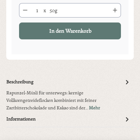
Produkt Anzahl: Gib den gewünschten Wert ein oder benutze die S
x
50g
In den Warenkorb
Beschreibung
Rapunzel-Müsli für unterwegs: kernige
Vollkorngetreideflocken kombiniert mit feiner
Zartbitterschokolade und Kakao sind der…
Mehr
Informationen