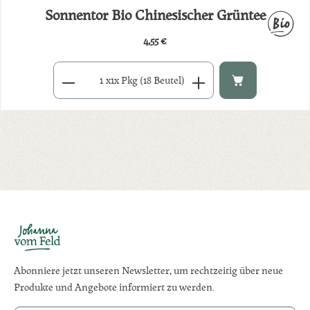
Sonnentor Bio Chinesischer Grüntee
4,55 €
Regulärer Preis:
Produkt Anzahl: Gib den gewünschten Wert ein oder benutze di
x
1x Pkg (18 Beutel)
Abonniere jetzt unseren Newsletter, um rechtzeitig über neue
Produkte und Angebote informiert zu werden.