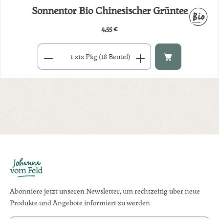
Sonnentor Bio Chinesischer Grüntee
4,55 €
Regulärer Preis:
Produkt Anzahl: Gib den gewünschten Wert ein oder benutze di
x
1x Pkg (18 Beutel)
Abonniere jetzt unseren Newsletter, um rechtzeitig über neue
Produkte und Angebote informiert zu werden.