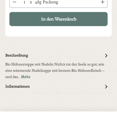
x
48g Packung
In den Warenkorb
Beschreibung
Bio Hühnersuppe mit Nudeln Nichts tut der Seele so gut, wie
eine wärmende Nudelsuppe mit bestem Bio-Hühnerfleisch –
und das…
Mehr
Informationen
Produktgalerie überspringen