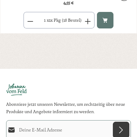
4,55 €
Regulärer Preis:
Produkt Anzahl: Gib den gewünschten Wert ein oder benutze di
x
1x Pkg (18 Beutel)
Abonniere jetzt unseren Newsletter, um rechtzeitig über neue
Produkte und Angebote informiert zu werden.
E-Mail-Adresse*