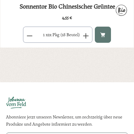
Sonnentor Bio Chinesischer Grüntee
4,55 €
Regulärer Preis:
Produkt Anzahl: Gib den gewünschten Wert ein oder benutze di
x
1x Pkg (18 Beutel)
Abonniere jetzt unseren Newsletter, um rechtzeitig über neue
Produkte und Angebote informiert zu werden.