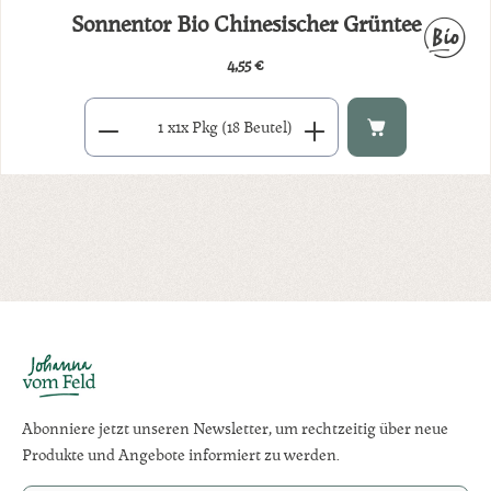
Sonnentor Bio Chinesischer Grüntee
4,55 €
Regulärer Preis:
Produkt Anzahl: Gib den gewünschten Wert ein oder benutze di
x
1x Pkg (18 Beutel)
Abonniere jetzt unseren Newsletter, um rechtzeitig über neue
Produkte und Angebote informiert zu werden.