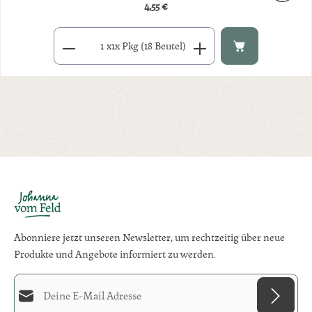
4,55 €
Regulärer Preis:
Produkt Anzahl: Gib den gewünschten Wert ein oder benutze di
x
1x Pkg (18 Beutel)
Abonniere jetzt unseren Newsletter, um rechtzeitig über neue
Produkte und Angebote informiert zu werden.
E-Mail-Adresse*