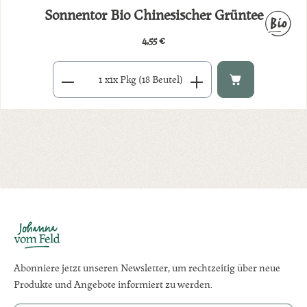
Sonnentor Bio Chinesischer Grüntee
4,55 €
Regulärer Preis:
Produkt Anzahl: Gib den gewünschten Wert ein oder benutze di
x
1x Pkg (18 Beutel)
Abonniere jetzt unseren Newsletter, um rechtzeitig über neue
Produkte und Angebote informiert zu werden.