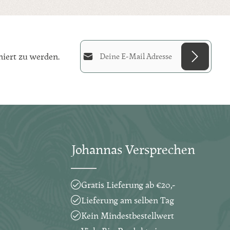
E-Mail-Adresse*
iert zu werden.
Diese Seite ist durch reCAPTCHA geschützt
Datenschutz
Die mit einem Stern (*) markierten
und es gelten die
Datenschutzrichtlinie
und
Ich habe die
Nutzungsbedingungen
.
Felder sind Pflichtfelder.
Datenschutzbestimmungen
zur
Kenntnis genommen und die
Johannas Versprechen
AGB
gelesen und bin mit ihnen
einverstanden.
*
Gratis Lieferung ab €20,-
Lieferung am selben Tag
Kein Mindestbestellwert