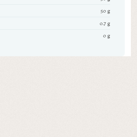
50 g
0.7 g
0 g