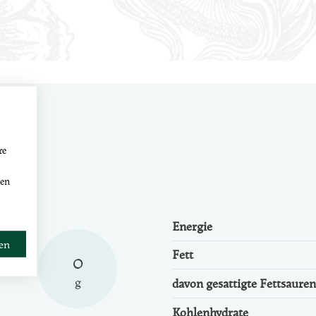
re
den
Energie
ren
Fett
0
g
davon gesättigte Fettsäuren
Kohlenhydrate