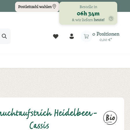
Bestelle in
Postleitzahl wählen
06h 34m
& wir liefern
heute!
Du hast 0 Produkte auf dem Merkz
0 Positionen
0,00 €*
Fruchtaufstrich Heidelbeer-
Cassis