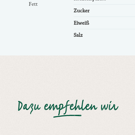
Fett
Zucker
Eiweiß
Salz
Dazu empfehlen wir