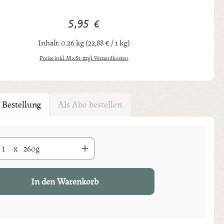
5,95 €
Regulärer Preis:
Inhalt:
0.26 kg
(22,88 € / 1 kg)
Preise inkl. MwSt. zzgl. Versandkosten
 Bestellung
Als Abo bestellen
Anzahl: Gib den gewünschten Wert ein oder benutze die Schaltflächen um di
x
260g
In den Warenkorb