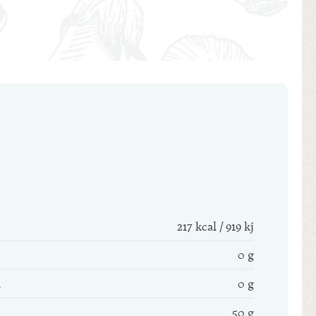
217 kcal / 919 kj
0 g
0 g
50 g