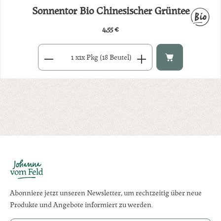
Sonnentor Bio Chinesischer Grüntee
4,55 €
Regulärer Preis:
Produkt Anzahl: Gib den gewünschten Wert ein oder benutze di
x
1x Pkg (18 Beutel)
Abonniere jetzt unseren Newsletter, um rechtzeitig über neue
Produkte und Angebote informiert zu werden.