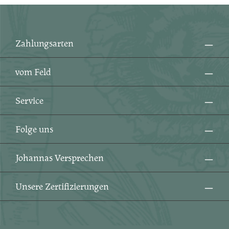
Ich habe die
Datenschutzbestimmungen
zur
Pflichtfelder.
Kenntnis genommen und die
AGB
gelesen und bin
mit ihnen einverstanden.
*
Zahlungsarten
vom Feld
Service
Folge uns
Johannas Versprechen
Unsere Zertifizierungen