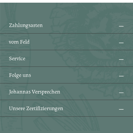
Ich habe die
Datenschutzbestimmungen
zur
Pflichtfelder.
Kenntnis genommen und die
AGB
gelesen und bin
mit ihnen einverstanden.
*
Zahlungsarten
vom Feld
Service
Folge uns
Johannas Versprechen
Unsere Zertifizierungen