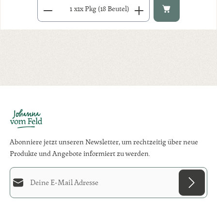
Produkt Anzahl: Gib den gewünschten Wert ein oder benutze di
x
1x Pkg (18 Beutel)
Abonniere jetzt unseren Newsletter, um rechtzeitig über neue
Produkte und Angebote informiert zu werden.
E-Mail-Adresse*
Diese Seite ist durch reCAPTCHA geschützt und es gelten die
Datenschutzrichtlinie
und
Datenschutz
Die mit einem Stern (*) markierten Felder sind
Nutzungsbedingungen
.