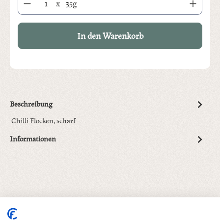
x
35g
In den Warenkorb
Beschreibung
Chilli Flocken, scharf
Informationen
Produktgalerie überspringen
Dazu empfehlen wir