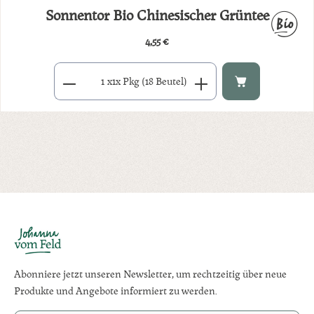
Sonnentor Bio Chinesischer Grüntee
4,55 €
Regulärer Preis:
Produkt Anzahl: Gib den gewünschten Wert ein oder benutze di
x
1x Pkg (18 Beutel)
Abonniere jetzt unseren Newsletter, um rechtzeitig über neue
Produkte und Angebote informiert zu werden.