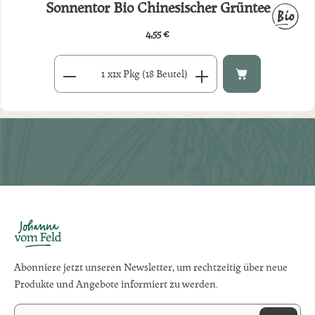
Sonnentor Bio Chinesischer Grüntee
4,55 €
Regulärer Preis:
Produkt Anzahl: Gib den gewünschten Wert ein oder benutze di
x
1x Pkg (18 Beutel)
Abonniere jetzt unseren Newsletter, um rechtzeitig über neue
Produkte und Angebote informiert zu werden.
E-Mail-Adresse*