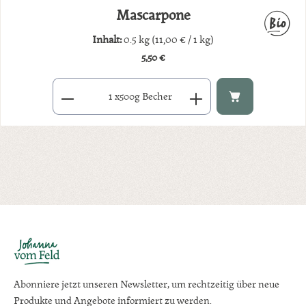
Mascarpone
Inhalt:
0.5 kg
(11,00 € / 1 kg)
5,50 €
Regulärer Preis:
Produkt Anzahl: Gib den gewünschten Wert ein oder benutze di
x
500g Becher
Abonniere jetzt unseren Newsletter, um rechtzeitig über neue
Produkte und Angebote informiert zu werden.