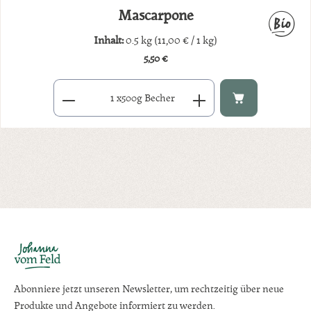
Mascarpone
Inhalt:
0.5 kg
(11,00 € / 1 kg)
5,50 €
Regulärer Preis:
Produkt Anzahl: Gib den gewünschten Wert ein oder benutze di
x
500g Becher
Abonniere jetzt unseren Newsletter, um rechtzeitig über neue
Produkte und Angebote informiert zu werden.