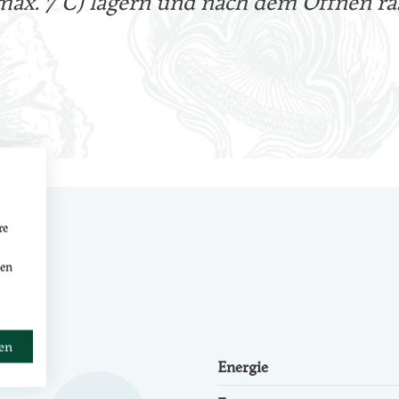
max. 7°C) lagern und nach dem Öffnen ra
re
den
ren
Energie