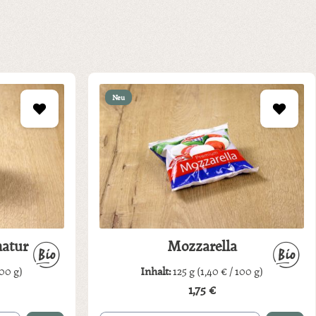
Neu
natur
Mozzarella
100 g)
Inhalt:
125 g
(1,40 € / 100 g)
1,75 €
Regulärer Preis: