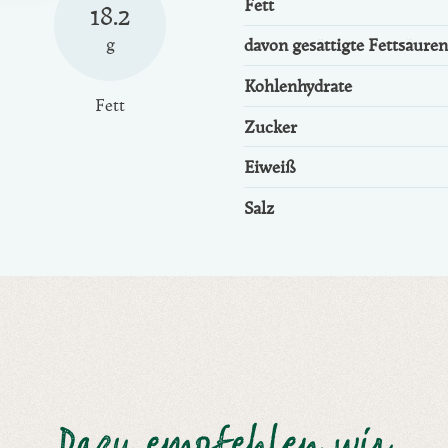
Fett
18.2
g
davon gesättigte Fettsäuren
Kohlenhydrate
Fett
Zucker
Eiweiß
Salz