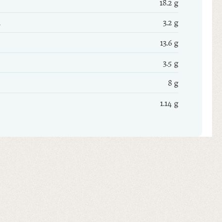
18.2 g
3.2 g
13.6 g
3.5 g
8 g
1.14 g