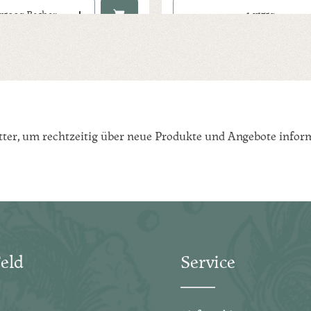
ächen um die Anzahl zu erhöhen oder zu reduzieren.
 Gib den gewünschten Wert ein oder benutze die Schaltflächen um die Anzah
Produkt Anzahl: Gib den gewünsch
x
500g Becher
x
175g
tter, um rechtzeitig über neue Produkte und Angebote inform
eld
Service