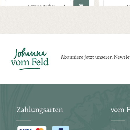
Produkt Anzahl: Gib den gewünschten Wert ein oder benutze die Schaltfl
Produkt Anzahl:
x
500g Becher
Abonniere jetzt unseren Newsle
Zahlungsarten
vom F