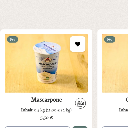
Neu
Neu
Mascarpone
Inhalt:
0.5 kg
(11,00 € / 1 kg)
Inha
5,50 €
Regulärer Preis: