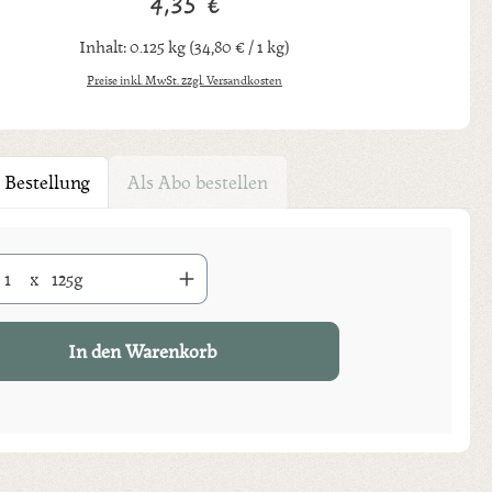
4,35 €
Regulärer Preis:
Inhalt:
0.125 kg
(34,80 € / 1 kg)
Preise inkl. MwSt. zzgl. Versandkosten
 Bestellung
Als Abo bestellen
Anzahl: Gib den gewünschten Wert ein oder benutze die Schaltflächen um di
x
125g
In den Warenkorb