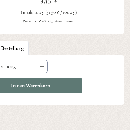
3,15 €
Regulärer Preis:
Inhalt:
100 g
(31,50 € / 1000 g)
Preise inkl. MwSt. zzgl. Versandkosten
 Bestellung
hl: Gib den gewünschten Wert ein oder benutze die Schaltflächen um die An
x
100g
In den Warenkorb