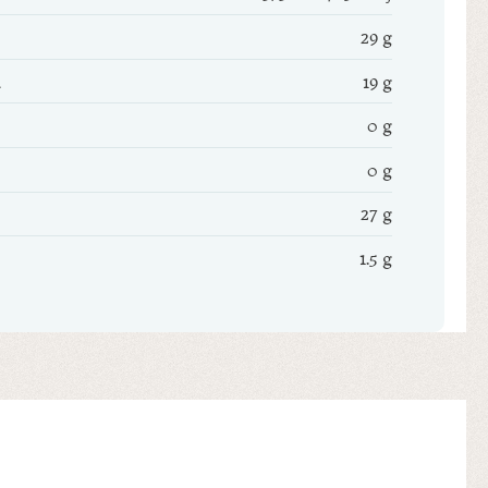
29 g
19 g
0 g
0 g
27 g
1.5 g