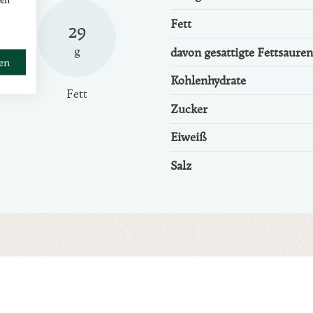
Fett
29
g
davon gesättigte Fettsäuren
ren
Kohlenhydrate
Fett
Zucker
Eiweiß
Salz