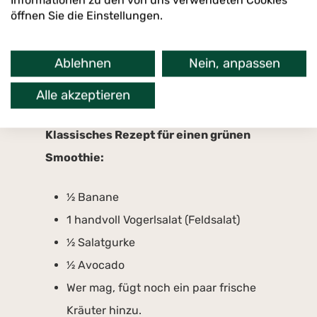
Informationen zu den von uns verwendeten Cookies
sollte
ganze Früchte verwenden
, also
öffnen Sie die Einstellungen.
nicht schälen, sofern die Schale der
auserwählten Frucht genießbar ist.
Ablehnen
Nein, anpassen
Kombiniere Obst und Gemüse bei der
Alle akzeptieren
Zubereitung.
Klassisches Rezept für einen grünen
Smoothie:
½ Banane
1 handvoll Vogerlsalat (Feldsalat)
½ Salatgurke
½ Avocado
Wer mag, fügt noch ein paar frische
Kräuter hinzu.